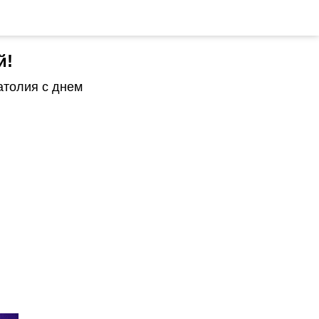
й!
атолия с днем