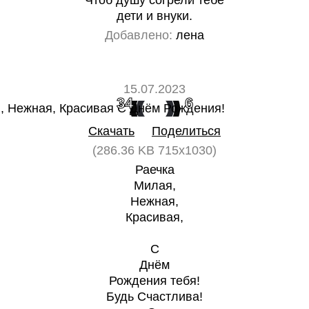
Чтоб душу согрели тебе
дети и внуки.
Добавлено:
лена
15.07.2023
34
6
Скачать
Поделиться
(286.36 KB 715x1030)
Раечка
Милая,
Нежная,
Красивая,
С
Днём
Рождения тебя!
Будь Счастлива!