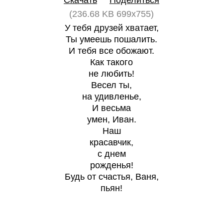
Скачать
Поделиться
(236.68 KB 699x755)
У тебя друзей хватает,
Ты умеешь пошалить.
И тебя все обожают.
Как такого
не любить!
Весел ты,
на удивленье,
И весьма
умен, Иван.
Наш
красавчик,
с днем
рожденья!
Будь от счастья, Ваня,
пьян!