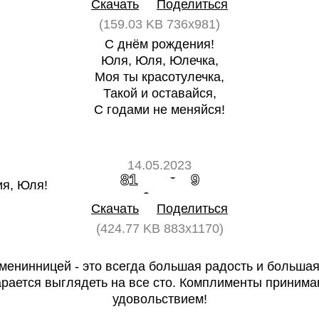
Скачать
Поделиться
(159.03 KB 736x981)
С днём рождения!
Юля, Юля, Юлечка,
Моя ты красотулечка,
Такой и оставайся,
С годами не меняйся!
14.05.2023
81
9
Скачать
Поделиться
(424.77 KB 883x1170)
енинницей - это всегда большая радость и большая
арается выглядеть на все сто. Комплименты приним
удовольствием!