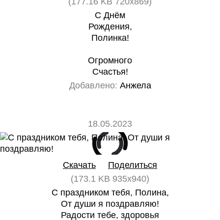
(177.16 KB 720x869)
С Днём
Рождения,
Полинка!
Огромного
Счастья!
Добавлено:
Анжела
18.05.2023
0
0
Скачать
Поделиться
(173.1 KB 935x940)
С праздником тебя, Полина,
От души я поздравляю!
Радости тебе, здоровья