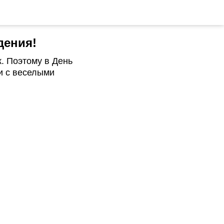
дения!
. Поэтому в День
и с веселыми