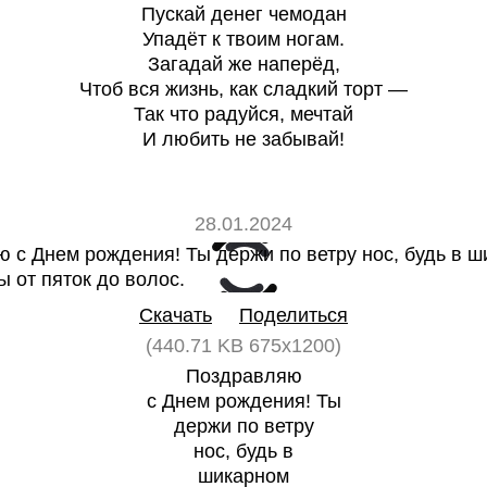
Пускай денег чемодан
Упадёт к твоим ногам.
Загадай же наперёд,
Чтоб вся жизнь, как сладкий торт —
Так что радуйся, мечтай
И любить не забывай!
28.01.2024
0
0
Скачать
Поделиться
(440.71 KB 675x1200)
Поздравляю
с Днем рождения! Ты
держи по ветру
нос, будь в
шикарном